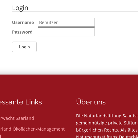
Login
Username
Password
Login
essante Links
Über uns
Die Naturlandstiftung Saar ist
rwacht Saarland
gemeinnützige private Stiftu
rland Ökoflächen-Management
bürgerlichen Rechts. Als ältes
H
Naturschutzstiftung Deutsch