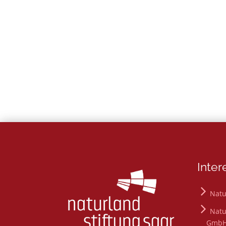
Inter
Natu
Natu
Gmb