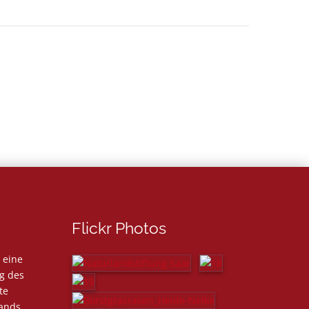
Flickr Photos
 eine
ng des
te
lands