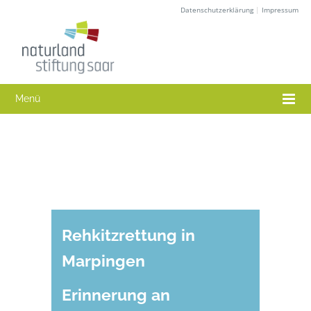
Datenschutzerklärung
|
Impressum
Menü
Rehkitzrettung in
Marpingen
Erinnerung an